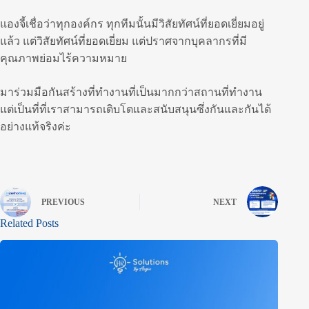
แองจี้เชื่อว่าทุกองค์กร ทุกทีมนั้นมีวิสัยทัศน์ที่ยอดเยี่ยมอยู่
แล้ว แต่วิสัยทัศน์ที่ยอดเยี่ยม แต่ปราศจากบุคลากรที่มี
คุณภาพย่อมไร้ความหมาย
มาร่วมมือกันสร้างที่ทำงานที่เป็นมากกว่าสถานที่ทำงาน
แต่เป็นที่ที่เราสามารถเติบโตและสนับสนุนซึ่งกันและกันได้
อย่างแท้จริงค่ะ
PREVIOUS
NEXT
Related Posts