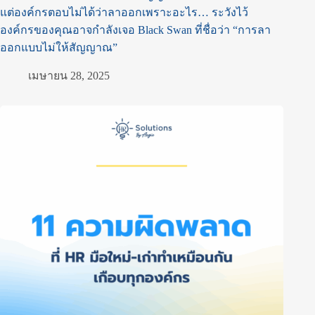
แต่องค์กรตอบไม่ได้ว่าลาออกเพราะอะไร… ระวังไว้
องค์กรของคุณอาจกำลังเจอ Black Swan ที่ชื่อว่า “การลา
ออกแบบไม่ให้สัญญาณ”
เมษายน 28, 2025