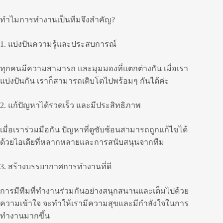
ทำไมการทำงานเป็นทีมจึงสำคัญ?
1.
แบ่งปันความรู้และประสบการณ์
ทุกคนมีความสามารถ และมุมมองที่แตกต่างกัน เมื่อเรา
แบ่งปันกัน เราก็สามารถเติบโตไปพร้อมๆ กันได้ค่ะ
2. แก้ปัญหาได้รวดเร็ว และมีประสิทธิภาพ
เมื่อเราร่วมมือกัน ปัญหาที่ดูซับซ้อนสามารถถูกแก้ไขได้
ด้วยไอเดียที่หลากหลายและการสนับสนุนจากทีม
3. สร้างบรรยากาศการทำงานที่ดี
การมีทีมที่ทำงานร่วมกันอย่างสนุกสนานและเต็มไปด้วย
ความเข้าใจ จะทำให้เรามีความสุขและมีกำลังใจในการ
ทำงานมากขึ้น