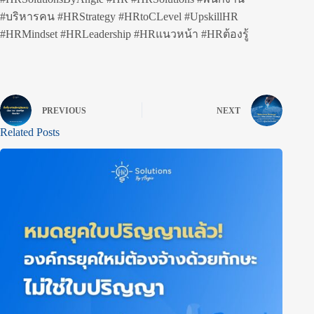
#บริหารคน #HRStrategy #HRtoCLevel #UpskillHR
#HRMindset #HRLeadership #HRแนวหน้า #HRต้องรู้
PREVIOUS
NEXT
Related Posts